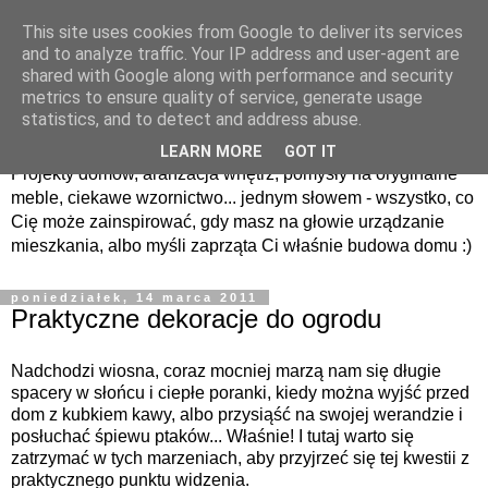
This site uses cookies from Google to deliver its services
and to analyze traffic. Your IP address and user-agent are
shared with Google along with performance and security
metrics to ensure quality of service, generate usage
NA kwadracie
statistics, and to detect and address abuse.
LEARN MORE
GOT IT
Projekty domów, aranżacja wnętrz, pomysły na oryginalne
meble, ciekawe wzornictwo... jednym słowem - wszystko, co
Cię może zainspirować, gdy masz na głowie urządzanie
mieszkania, albo myśli zaprząta Ci właśnie budowa domu :)
poniedziałek, 14 marca 2011
Praktyczne dekoracje do ogrodu
Nadchodzi wiosna, coraz mocniej marzą nam się długie
spacery w słońcu i ciepłe poranki, kiedy można wyjść przed
dom z kubkiem kawy, albo przysiąść na swojej werandzie i
posłuchać śpiewu ptaków... Właśnie! I tutaj warto się
zatrzymać w tych marzeniach, aby przyjrzeć się tej kwestii z
praktycznego punktu widzenia.