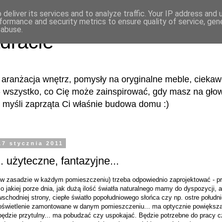
deliver its services and to analyze traffic. Your IP address and
formance and security metrics to ensure quality of service, ge
 abuse.
dracie
aranżacja wnętrz, pomysły na oryginalne meble, ciekaw
 wszystko, co Cię może zainspirować, gdy masz na głow
 myśli zaprząta Ci właśnie budowa domu :)
17 stycznia 2011
. użyteczne, fantazyjne...
(w zasadzie w każdym pomieszczeniu) trzeba odpowiednio zaprojektować - p
o jakiej porze dnia, jak dużą ilość światła naturalnego mamy do dyspozycji, a
wschodniej strony, ciepłe światło popołudniowego słońca czy np. ostre połudn
 oświetlenie zamontowane w danym pomieszczeniu... ma optycznie powiększ
 będzie przytulny... ma pobudzać czy uspokajać. Będzie potrzebne do pracy 