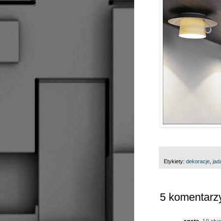
Etykiety:
dekoracje
,
jad
5 komentarz