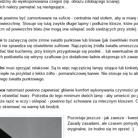
edzmy do wyeksponowania czegoś (np. obrazu zdobiącego ścianę).
ich należy pamiętać są następujące...
ni
powinno być zamontowane na suficie - centralnie nad stołem, aby w miarę
owierzchnię. Stosuje się tutaj zwykle długie lapmy i podłużne klosze, które p
m od powierzchni blatu (nie mogą one oślepiać osób siedzących przy stole).
ni
to zazwyczaj ostre zimne swiatło punktowe lub liniowe (jak świetlówki mo
 nie sprawdza się oświetlenie sufitowe. Najczęściej źródła światła umieszcz
tlać blat kuchenny, przy którym przygotowuje się posiłek... lub ewentualnie 
h podświetla się witryny szafkowe (co dodatkowo ładnie eksponuje ich zawar
lni
musi sprzyjać relaksowi. Są to więc najczęściej lampy stojące lub kinkiety
iepłe na przykład o lekko żółto - pomarańczowej barwie. Nie stosuje się tu a
trego światła punktowego.
nce
natomiast powinno zapewniać głównie komfort wykonywania czynności pr
ze oświetlać twarz. Potrzeba do tego minimum dwóch lamp - aby umieścić po j
może razić w oczy i oślepiać - powinno być schowane za mlecznym kloszem. O
ży skierować na wannę lub brodzik.
Pozostaje jeszcze - jak zawsze - kwesti
Zasady zasadami, ale czasem pomysły
oryginalne, że trudno się im oprzeć :)