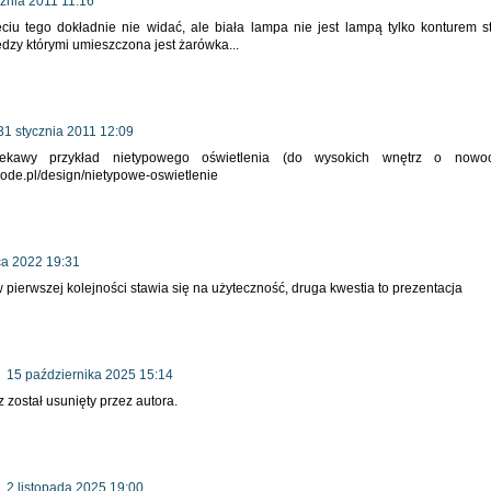
cznia 2011 11:16
ciu tego dokładnie nie widać, ale biała lampa nie jest lampą tylko konturem 
ędzy którymi umieszczona jest żarówka...
31 stycznia 2011 12:09
iekawy przykład nietypowego oświetlenia (do wysokich wnętrz o nowoc
mode.pl/design/nietypowe-oswietlenie
pca 2022 19:31
pierwszej kolejności stawia się na użyteczność, druga kwestia to prezentacja
15 października 2025 15:14
 został usunięty przez autora.
2 listopada 2025 19:00