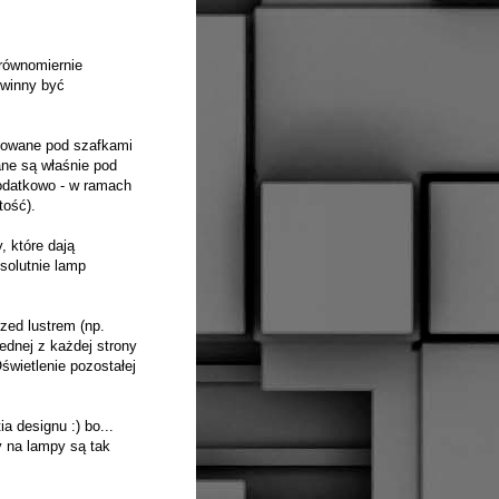
 równomiernie
owinny być
ntowane pod szafkami
ane są właśnie pod
dodatkowo - w ramach
tość).
, które dają
bsolutnie lamp
zed lustrem (np.
ednej z każdej strony
świetlenie pozostałej
a designu :) bo...
 na lampy są tak