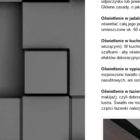
odpoczynku lub powi
Główne zasady, o jak
Oświetlenie w jadal
oświetlać całą jego p
umieszczone ok. 60 c
Oświetlenie w kuch
wiszącymi). W kuchni
szafkami - aby oświe
efektów dekoracyjnyc
Oświetlenie w sypia
rozproszone światło c
nasufitowych, ani os
Oświetlenie w łazie
makijaż), czyli dobr
lustra. Światło nie 
części łazienki nale