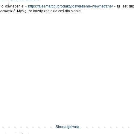
i o oświetlenie -
https://alesmart.pl/produkty/oswietlenie-wewnetrzne/
- tu jest d
prawdzić. Myślę, że każdy znajdzie coś dla siebie.
Strona główna