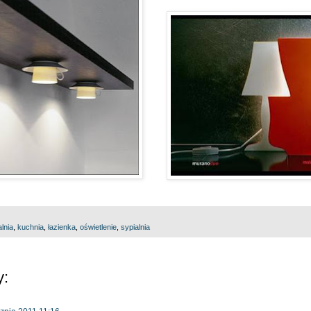
alnia
,
kuchnia
,
łazienka
,
oświetlenie
,
sypialnia
y: