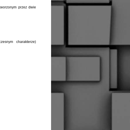
stworzonym przez dwie
zesnym charakterze)