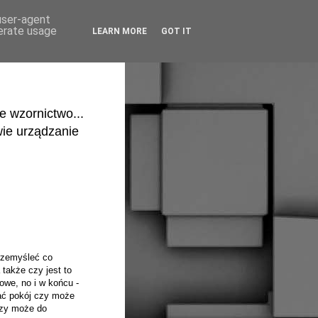
 user-agent
nerate usage
LEARN MORE
GOT IT
e wzornictwo...
ie urządzanie
rzemyśleć co
 także czy jest to
iowe, no i w końcu -
ać pokój czy może
czy może do