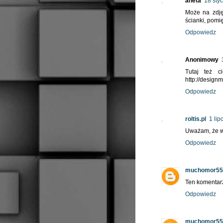
aneta
18 sty
Może na zdję
ścianki, pomi
Odpowiedz
Anonimowy
Tutaj też c
http://design
Odpowiedz
roltis.pl
1 li
Uważam, że w 
Odpowiedz
muchomor55
Ten komentarz
Odpowiedz
muchomor55